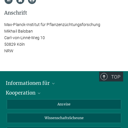
Anschrift
Max-Planck-Institut für Pflanzenzüchtungsforschung
Mikhail Baloban
Carl-von-Linné-Weg 10
50829 Köln
NRW
TOP
Informationen für
Kooperation
Studierende
Journalisten
CEPLAS
Anreise
Alumni
WissenschaftsScheune