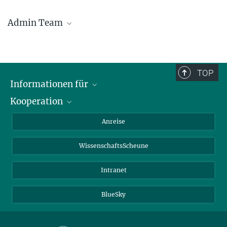
Stefan Steckenborn
Admin Team
ssteckenborn@...
Melanie Doerk
+49 221 5062-560
mdoerk@...
TOP
Informationen für
Kooperation
Studierende
Journalisten
CEPLAS
Anreise
Alumni
WissenschaftsScheune
Intranet
BlueSky