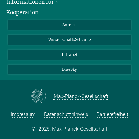
Informationen für
Kooperation
Studierende
Journalisten
CEPLAS
Anreise
Alumni
WissenschaftsScheune
Intranet
BlueSky
Max-Planck-Gesellschaft
Impressum
Datenschutzhinweis
Barrierefreiheit
©
2026, Max-Planck-Gesellschaft