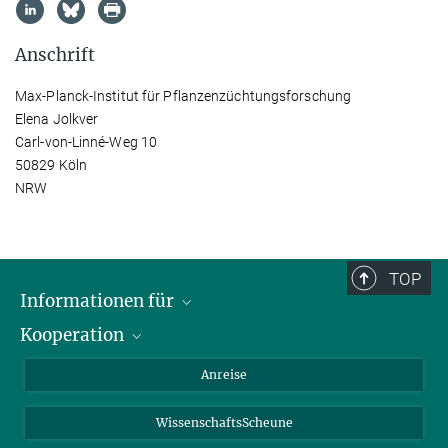
Anschrift
Max-Planck-Institut für Pflanzenzüchtungsforschung
Elena Jolkver
Carl-von-Linné-Weg 10
50829 Köln
NRW
TOP
Informationen für
Kooperation
Studierende
Journalisten
CEPLAS
Anreise
Alumni
WissenschaftsScheune