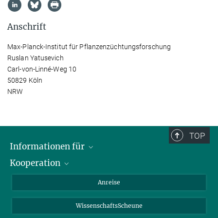
Anschrift
Max-Planck-Institut für Pflanzenzüchtungsforschung
Ruslan Yatusevich
Carl-von-Linné-Weg 10
50829 Köln
NRW
TOP
Informationen für
Kooperation
Studierende
Journalisten
CEPLAS
Anreise
Alumni
WissenschaftsScheune