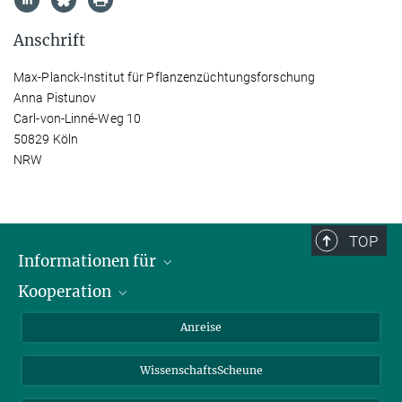
Anschrift
Max-Planck-Institut für Pflanzenzüchtungsforschung
Anna Pistunov
Carl-von-Linné-Weg 10
50829 Köln
NRW
TOP
Informationen für
Kooperation
Studierende
Journalisten
CEPLAS
Anreise
Alumni
WissenschaftsScheune