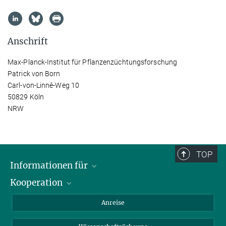
Anschrift
Max-Planck-Institut für Pflanzenzüchtungsforschung
Patrick von Born
Carl-von-Linné-Weg 10
50829 Köln
NRW
TOP
Informationen für
Kooperation
Studierende
Journalisten
CEPLAS
Anreise
Alumni