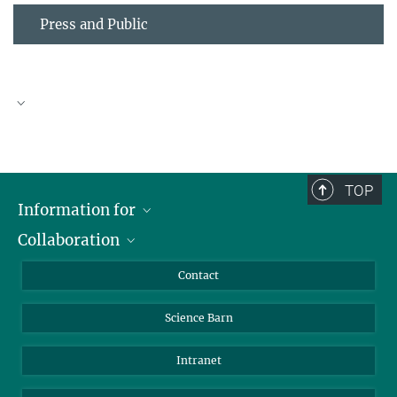
Press and Public
Mediathek der WissenschaftsScheune des MPIPZ
Videos zur Geschichte der Kulturpflanzen und Pflanzenzüchtung
TOP
Information for
Collaboration
Students
Journalists
Cluster of Excellence on Plant Sciences (CEPLAS)
Contact
Alumni
Science Barn
Intranet