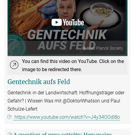
© Max Planck Society
You can find this video on YouTube. Click on the
image to be redirected there.
Gentechnik aufs Feld
Gentechnik in der Landwirtschaft: Hoffnungsträger oder
Gefahr? | Wissen Was mit
‪@DoktorWhatson‬ ‬und Paul
Schulze-Lefert
https://www.youtube.com/watch?v=J4y34OOdI8o
A question of gene activity: How maize