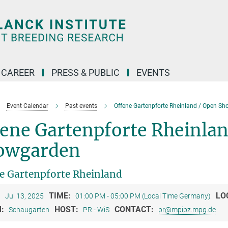
CAREER
PRESS & PUBLIC
EVENTS
Event Calendar
Past events
Offene Gartenpforte Rheinland / Open S
ene Gartenpforte Rheinlan
owgarden
e Gartenpforte Rheinland
:
TIME:
LO
Jul 13, 2025
01:00 PM - 05:00 PM (Local Time Germany)
M:
HOST:
CONTACT:
Schaugarten
PR - WiS
pr@mpipz.mpg.de