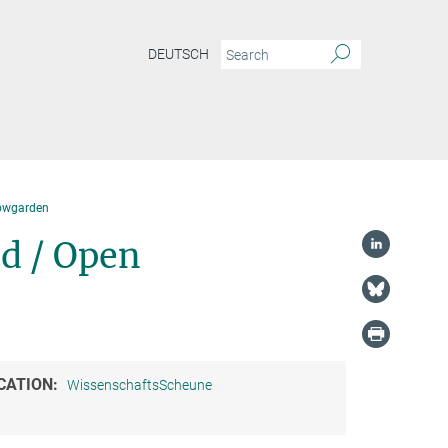
DEUTSCH
howgarden
d / Open
CATION:
WissenschaftsScheune