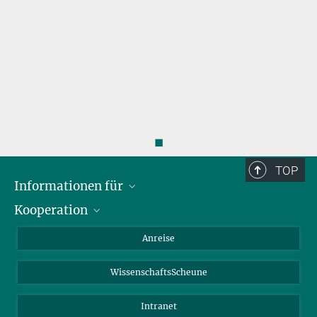
◼
TOP
Informationen für
Kooperation
Studierende
Journalisten
CEPLAS
Anreise
Alumni
WissenschaftsScheune
Intranet